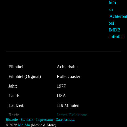
Filmtitel
Achterbahn
Filmtitel (Orginal)
Rollercoaster
Jahr:
1977
Land:
USA
Laufzeit:
119 Minuten
Regie
James Goldstone
Historie -
Statistik -
Impressum -
Datenschutz
Musik:
Lalo Schifrin
© 2026
Mo-Mo
(Movie & More)