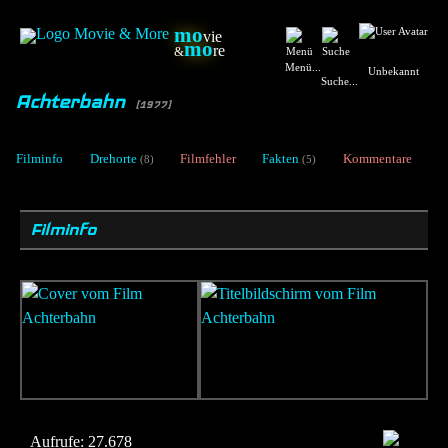
mo
vie
mo
re
&
Menü...
Unbekannt
Suche...
Achterbahn
[1977]
Filminfo
Drehorte
Filmfehler
Fakten
Kommentare
(8)
(5)
Filminfo
Aufrufe:
27.678