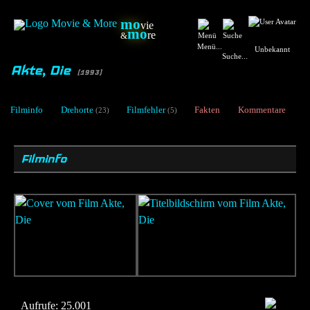
mo
vie
mo
re
&
Menü...
Unbekannt
Suche...
Akte, Die
[1993]
Filminfo
Drehorte
Filmfehler
Fakten
Kommentare
(23)
(5)
Filminfo
Aufrufe:
25.001