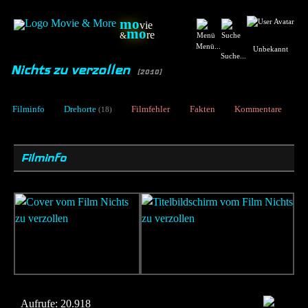
mo
vie
mo
re
&
Menü...
Unbekannt
Suche...
Nichts zu verzollen
[2010]
Filminfo
Drehorte
Filmfehler
Fakten
Kommentare
(18)
Filminfo
Aufrufe:
20.918