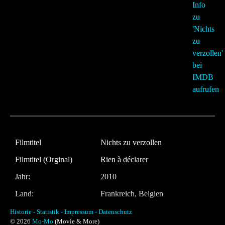
Filmtitel
Nichts zu verzollen
Filmtitel (Orginal)
Rien à déclarer
Jahr:
2010
Land:
Frankreich, Belgien
Laufzeit:
108 Minuten
Historie -
Statistik -
Impressum -
Datenschutz
© 2026
Mo-Mo
(Movie & More)