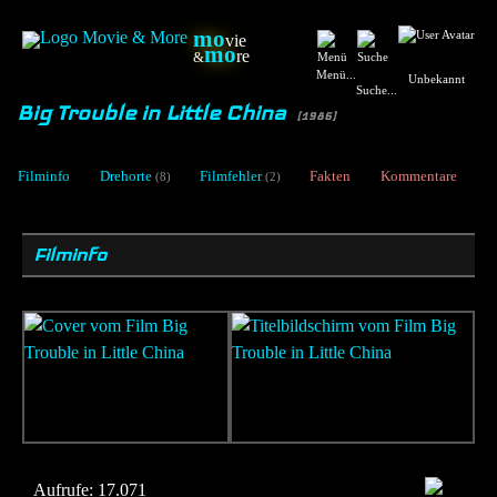
mo
vie
mo
re
&
Menü...
Unbekannt
Suche...
Big Trouble in Little China
[1986]
Filminfo
Drehorte
Filmfehler
Fakten
Kommentare
(8)
(2)
Filminfo
Aufrufe:
17.071