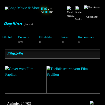
mo
vie
mo
re
&
Menü...
Unbekannt
Suche...
Papillon
[1973]
Filminfo
Drehorte
Filmfehler
Fakten
Kommentare
(10)
(6)
(3)
(3)
Filminfo
Aufrufe:
24.703