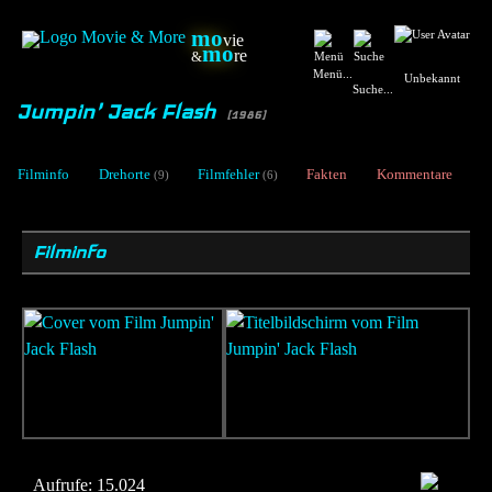
mo
vie
mo
re
&
Menü...
Unbekannt
Suche...
Jumpin' Jack Flash
[1986]
Filminfo
Drehorte
Filmfehler
Fakten
Kommentare
(9)
(6)
Filminfo
Aufrufe:
15.024