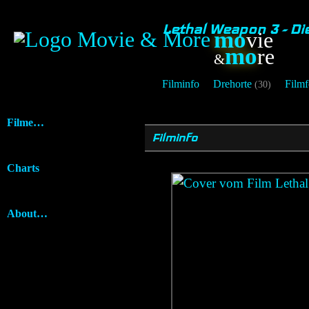
Lethal Weapon 3 - Di
mo
vie
mo
re
&
Filminfo
Drehorte
Filmf
(30)
Filme…
Filminfo
Charts
About…