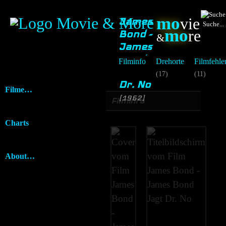
mo
vie
James
Suche...
mo
re
Bond -
&
James
Bond
Filminfo
Drehorte
Filmfehle
Jagt
(17)
(11)
Dr. No
Filme…
[1962]
Filminfo
Charts
About…