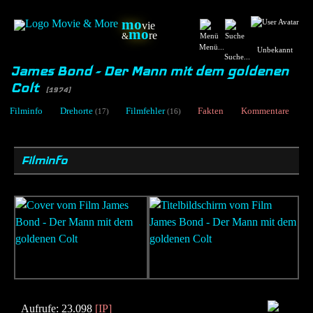
mo
vie
mo
re
&
Menü...
Unbekannt
Suche...
James Bond - Der Mann mit dem goldenen
Colt
[1974]
Filminfo
Drehorte
Filmfehler
Fakten
Kommentare
(17)
(16)
Filminfo
Aufrufe: 23.098
[IP]