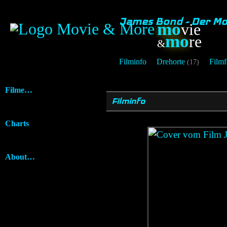
James Bond - Der Mor
mo
vie
mo
re
&
Filminfo
Drehorte
Filmf
(17)
Filme…
Filminfo
Charts
About…