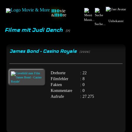
mo
vie
mo
re
&
Menü...
Unbekannt
Suche...
Filme mit Judi Dench
(7)
James Bond - Casino Royale
[2006]
Drehorte
: 22
Filmfehler
: 8
Fakten
: 0
Kommentare
: 0
Aufrufe
: 27.275