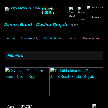
mo
vie
mo
re
&
Menü...
Unbekannt
Suche...
James Bond - Casino Royale
[2006]
Filminfo
Drehorte
Filmfehler
Fakten
Kommentare
(22)
(8)
Filminfo
Aufrufe:
27.267