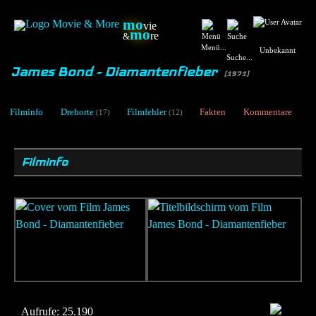
mo
vie
mo
re
&
Menü...
Unbekannt
Suche...
James Bond - Diamantenfieber
[1971]
Filminfo
Drehorte
Filmfehler
Fakten
Kommentare
(17)
(12)
Filminfo
Aufrufe:
25.190