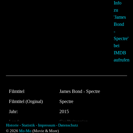
Filmtitel
James Bond - Spectre
Filmtitel (Orginal)
Spectre
Jahr:
2015
Land:
Großbritannien
Historie -
Statistik -
Impressum -
Datenschutz
© 2026
Mo-Mo
(Movie & More)
Laufzeit:
148 Minuten