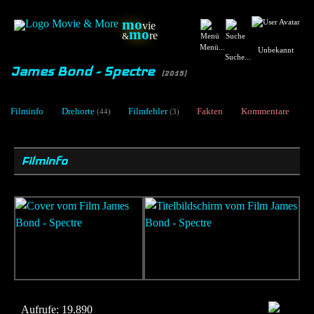
mo
vie
mo
re
&
Menü...
Unbekannt
Suche...
James Bond - Spectre
[2015]
Filminfo
Drehorte
Filmfehler
Fakten
Kommentare
(44)
(3)
Filminfo
Aufrufe:
19.890