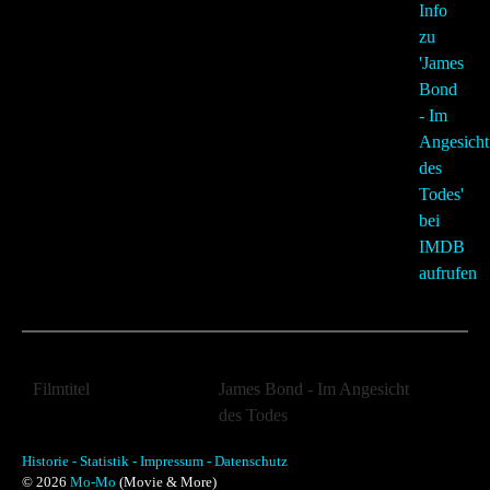
Filmtitel
James Bond - Im Angesicht
des Todes
Filmtitel (Orginal)
A View to a Kill
Historie -
Statistik -
Impressum -
Datenschutz
© 2026
Mo-Mo
(Movie & More)
Jahr:
1985