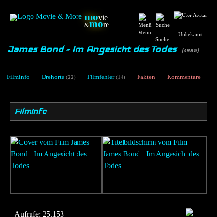
mo
vie
mo
re
&
Menü...
Unbekannt
Suche...
James Bond - Im Angesicht des Todes
[1985]
Filminfo
Drehorte
Filmfehler
Fakten
Kommentare
(22)
(14)
Filminfo
Aufrufe:
25.153