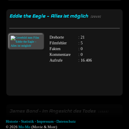
Eddie the Eagle – Alles ist möglich
[2015]
Drehorte
: 21
Filmfehler
: 5
Fakten
: 0
Kommentare
: 0
Aufrufe
: 16.406
James Bond - Im Angesicht des Todes
[1985]
Historie -
Statistik -
Impressum -
Datenschutz
© 2026
Mo-Mo
(Movie & More)