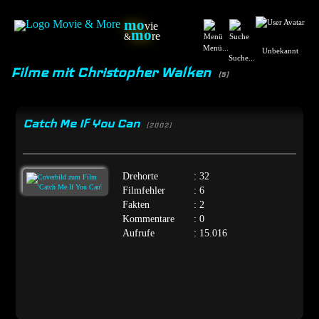
mo
vie
mo
re
&
Menü...
Unbekannt
Suche...
Filme mit Christopher Walken
(5)
Catch Me If You Can
[2002]
Drehorte
: 32
Filmfehler
: 6
Fakten
: 2
Kommentare
: 0
Aufrufe
: 15.016