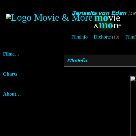
Jenseits von Eden
[19
mo
vie
mo
re
&
Filminfo
Drehorte
Filmf
(10)
Filme…
Filminfo
Charts
About…