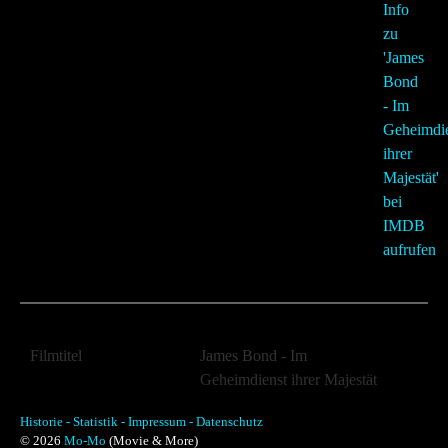
Filmtitel
James Bond - Im
Geheimdienst ihrer Majestät
Filmtitel (Orginal)
On Her Majesty's Secret
Historie -
Statistik -
Impressum -
Datenschutz
Service
© 2026
Mo-Mo
(Movie & More)