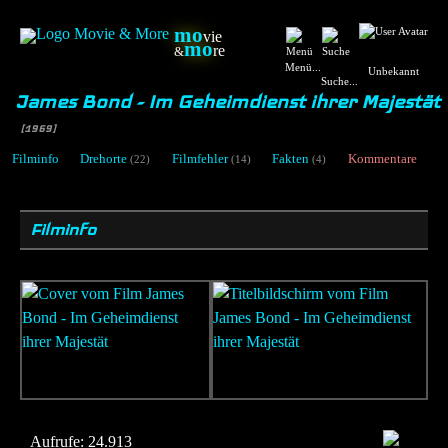
mo
vie
mo
re
&
Menü...
Unbekannt
Suche...
James Bond - Im Geheimdienst ihrer Majestät
[1969]
Filminfo
Drehorte
Filmfehler
Fakten
Kommentare
(22)
(14)
(4)
Filminfo
Aufrufe:
24.913