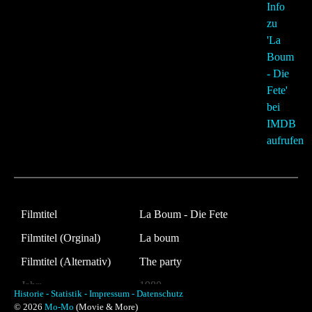
Filmtitel
La Boum - Die Fete
Filmtitel (Orginal)
La boum
Filmtitel (Alternativ)
The party
Jahr:
1980
Historie -
Statistik -
Impressum -
Datenschutz
© 2026
Mo-Mo
(Movie & More)
Land:
Frankreich