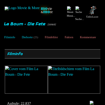
mo
vie
mo
re
&
Menü...
Unbekannt
Suche...
La Boum - Die Fete
[1980]
Filminfo
Drehorte
Filmfehler
Fakten
Kommentare
(25)
Filminfo
Aufrufe:
22.837