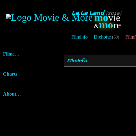
La La Land
[2016]
mo
vie
mo
re
&
Filminfo
Drehorte
Filmf
(60)
Filme…
Filminfo
Charts
About…