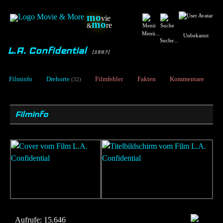
mo
vie
mo
re
&
Menü...
Unbekannt
Suche...
L.A. Confidential
[1997]
Filminfo
Drehorte
Filmfehler
Fakten
Kommentare
(32)
Filminfo
Aufrufe:
15.646