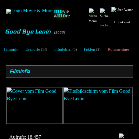
mo
vie
mo
re
&
Menü...
Unbekannt
Suche...
Good Bye Lenin
[2003]
Filminfo
Drehorte
Filmfehler
Fakten
Kommentare
(14)
(3)
(2)
Filminfo
Aufrufe:
18.457