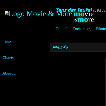
Tanz der Teufel
[1981]
mo
vie
mo
re
&
Filminfo
Drehorte
Filmfe
(3)
Filme…
Filminfo
Charts
About…