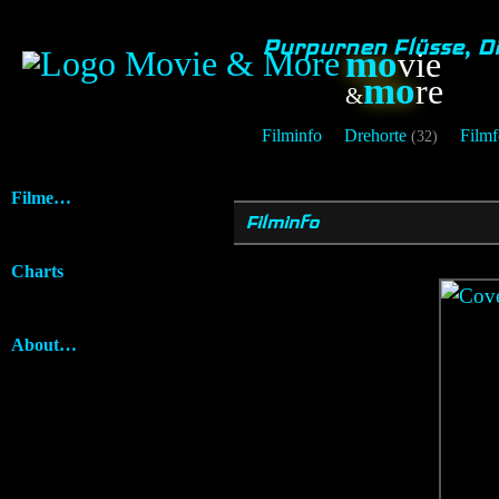
Purpurnen Flüsse, D
mo
vie
mo
re
&
Filminfo
Drehorte
Filmf
(32)
Filme…
Filminfo
Charts
About…