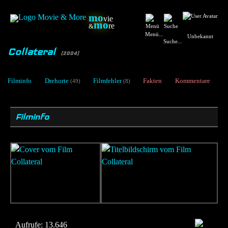
mo
vie
mo
re
&
Menü...
Unbekannt
Suche...
Collateral
[2004]
Filminfo
Drehorte
Filmfehler
Fakten
Kommentare
(49)
(8)
Filminfo
Aufrufe:
13.646