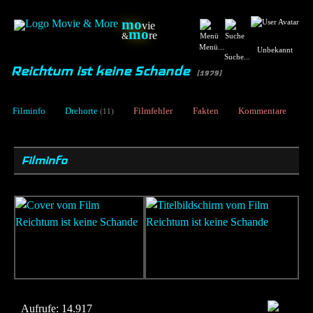
mo
vie
mo
re
&
Menü...
Unbekannt
Suche...
Reichtum ist keine Schande
[1979]
Filminfo
Drehorte
Filmfehler
Fakten
Kommentare
(11)
Filminfo
Aufrufe:
14.917