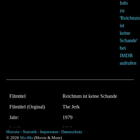
Filmtitel
Reichtum ist keine Schande
Filmtitel (Orginal)
The Jerk
Jahr:
1979
Land:
USA
Historie -
Statistik -
Impressum -
Datenschutz
© 2026
Mo-Mo
(Movie & More)
Laufzeit:
94 Minuten