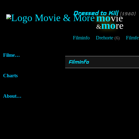
Dressed to Kill
[1980]
mo
vie
mo
re
&
Filminfo
Drehorte
Filmfe
(6)
Filme…
Filminfo
Charts
About…