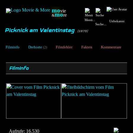
mo
vie
mo
re
&
Menü...
Unbekannt
Suche...
Picknick am Valentinstag
[1975]
Filminfo
Drehorte
Filmfehler
Fakten
Kommentare
(2)
Filminfo
Aufrufe:
16.530