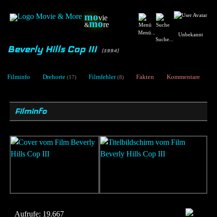
mo
vie
mo
re
&
Menü...
Unbekannt
Suche...
Beverly Hills Cop III
[1994]
Filminfo
Drehorte
Filmfehler
Fakten
Kommentare
(17)
(8)
Filminfo
Aufrufe:
19.667