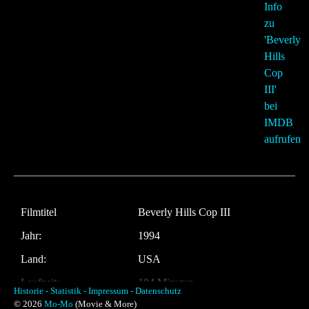
Filmtitel
Beverly Hills Cop III
Jahr:
1994
Land:
USA
Laufzeit:
104 Minuten
Historie -
Statistik -
Impressum -
Datenschutz
© 2026
Mo-Mo
(Movie & More)
Regie
John Landis