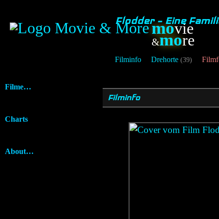
Flodder – Eine Fami
mo
vie
mo
re
&
Filminfo
Drehorte
Filmf
(39)
Filme…
Filminfo
Charts
About…