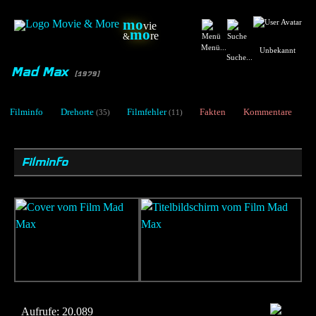
mo
vie
mo
re
&
Menü...
Unbekannt
Suche...
Mad Max
[1979]
Filminfo
Drehorte
Filmfehler
Fakten
Kommentare
(35)
(11)
Filminfo
Aufrufe:
20.089