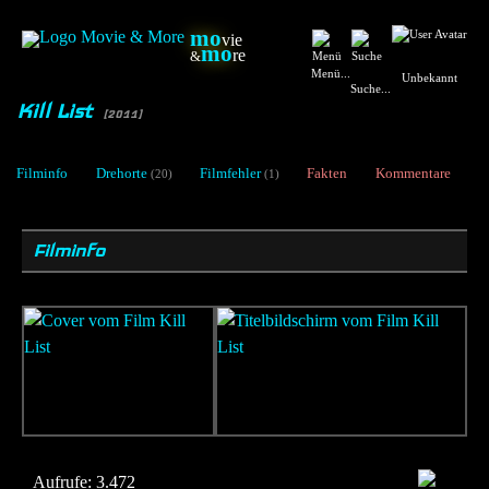
mo
vie
mo
re
&
Menü...
Unbekannt
Suche...
Kill List
[2011]
Filminfo
Drehorte
Filmfehler
Fakten
Kommentare
(20)
(1)
Filminfo
Aufrufe:
3.472