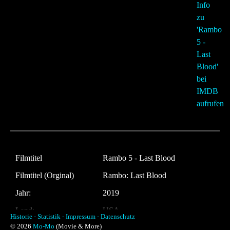
Filmtitel
Rambo 5 - Last Blood
Filmtitel (Orginal)
Rambo: Last Blood
Jahr:
2019
Land:
USA
Historie -
Statistik -
Impressum -
Datenschutz
© 2026
Mo-Mo
(Movie & More)
Laufzeit:
101 Minuten