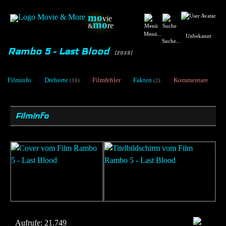
mo
vie
mo
re
&
Menü...
Unbekannt
Suche...
Rambo 5 - Last Blood
[2019]
Filminfo
Drehorte
Filmfehler
Fakten
Kommentare
(16)
(2)
Filminfo
Aufrufe:
21.749