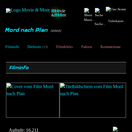
mo
vie
mo
re
&
Menü...
Unbekannt
Suche...
Mord nach Plan
[2002]
Filminfo
Drehorte
Filmfehler
Fakten
Kommentare
(23)
Filminfo
Aufrufe:
16.211