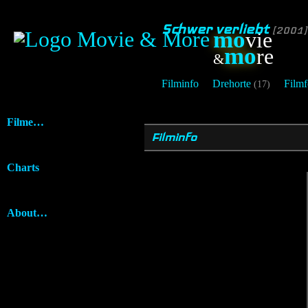
Schwer verliebt
[2001]
mo
vie
mo
re
&
Filminfo
Drehorte
Filmf
(17)
Filme…
Filminfo
Charts
About…