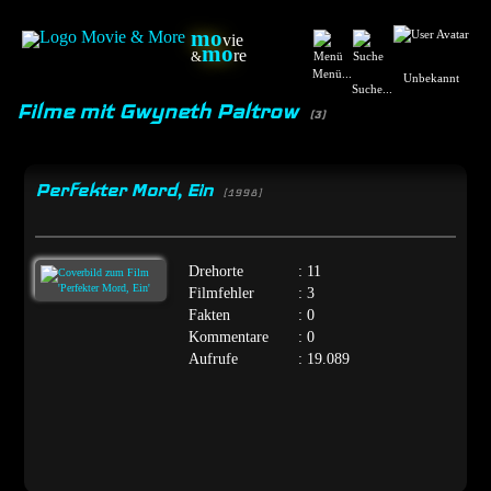
mo
vie
mo
re
&
Menü...
Unbekannt
Suche...
Filme mit Gwyneth Paltrow
(3)
Perfekter Mord, Ein
[1998]
Drehorte
: 11
Filmfehler
: 3
Fakten
: 0
Kommentare
: 0
Aufrufe
: 19.089