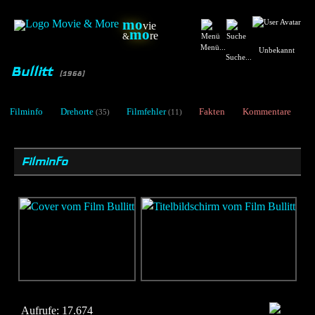
mo
vie
mo
re
&
Menü...
Unbekannt
Suche...
Bullitt
[1968]
Filminfo
Drehorte
Filmfehler
Fakten
Kommentare
(35)
(11)
Filminfo
Aufrufe:
17.674