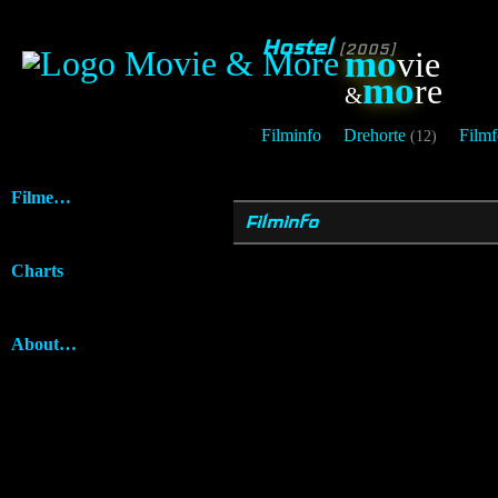
Hostel
[2005]
mo
vie
mo
re
&
Filminfo
Drehorte
Filmf
(12)
Filme…
Filminfo
Charts
About…