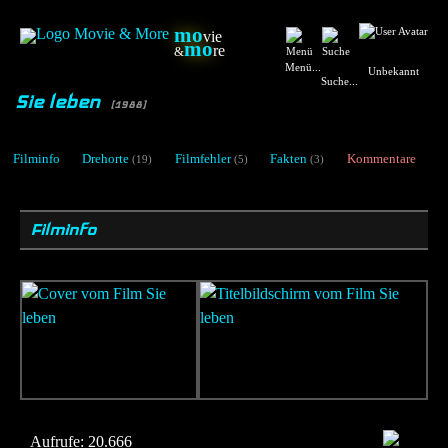
mo
vie
mo
re
&
Menü...
Unbekannt
Suche...
Sie leben
[1988]
Filminfo
Drehorte
Filmfehler
Fakten
Kommentare
(19)
(5)
(3)
Filminfo
Aufrufe:
20.666