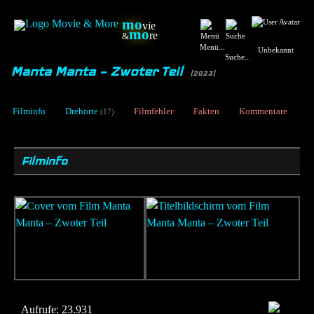
mo
vie
mo
re
&
Menü...
Unbekannt
Suche...
Manta Manta – Zwoter Teil
[2023]
Filminfo
Drehorte
Filmfehler
Fakten
Kommentare
(17)
Filminfo
Aufrufe:
23.931