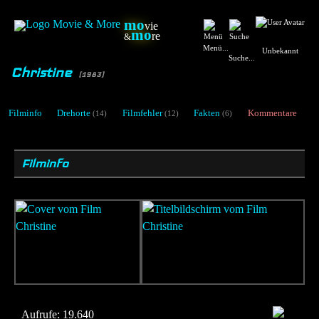
mo
vie
mo
re
&
Menü...
Unbekannt
Suche...
Christine
[1983]
Filminfo
Drehorte
Filmfehler
Fakten
Kommentare
(14)
(12)
(6)
Filminfo
Aufrufe:
19.640