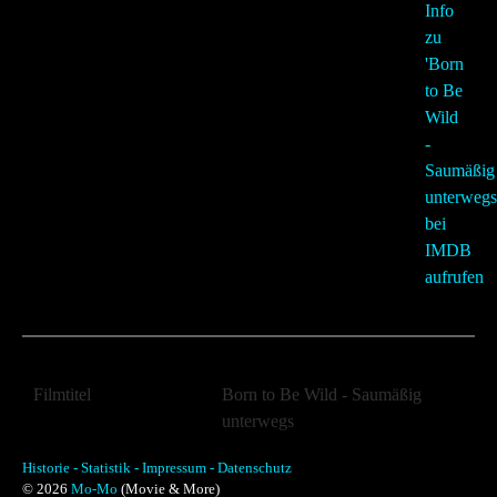
Filmtitel
Born to Be Wild - Saumäßig
unterwegs
Filmtitel (Orginal)
Wild Hogs
Historie -
Statistik -
Impressum -
Datenschutz
© 2026
Mo-Mo
(Movie & More)
Jahr:
2007