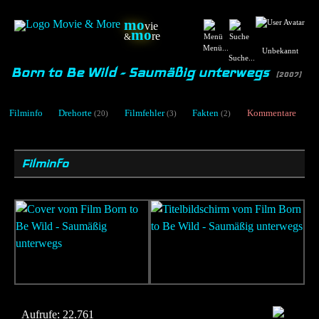
mo
vie
mo
re
&
Menü...
Unbekannt
Suche...
Born to Be Wild - Saumäßig unterwegs
[2007]
Filminfo
Drehorte
Filmfehler
Fakten
Kommentare
(20)
(3)
(2)
Filminfo
Aufrufe:
22.761