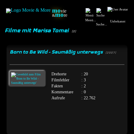
mo
vie
mo
re
&
Menü...
Unbekannt
Suche...
Filme mit Marisa Tomei
(2)
Born to Be Wild - Saumäßig unterwegs
[2007]
Drehorte
: 20
Filmfehler
: 3
Fakten
: 2
Kommentare
: 0
Aufrufe
: 22.762