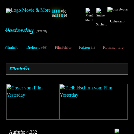
mo
vie
mo
re
&
Menü...
Unbekannt
Suche...
Yesterday
[2019]
Filminfo
Drehorte
Filmfehler
Fakten
Kommentare
(60)
(1)
Filminfo
Aufrufe:
4.332