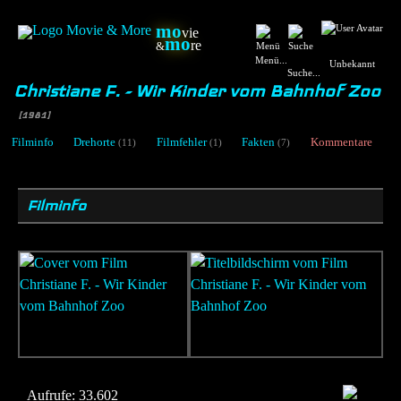
mo
vie
mo
re
&
Menü...
Unbekannt
Suche...
Christiane F. - Wir Kinder vom Bahnhof Zoo
[1981]
Filminfo
Drehorte
Filmfehler
Fakten
Kommentare
(11)
(1)
(7)
Filminfo
Aufrufe:
33.602