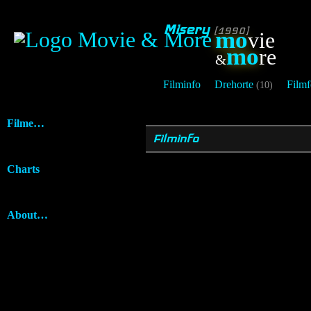
Misery
[1990]
mo
vie
mo
re
&
Filminfo
Drehorte
Filmf
(10)
Filme…
Filminfo
Charts
About…