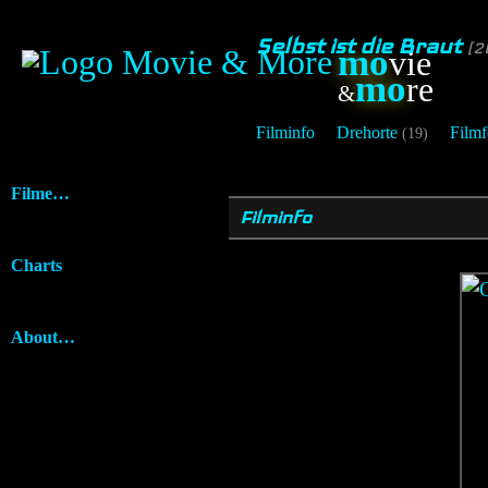
Selbst ist die Braut
[2
mo
vie
mo
re
&
Filminfo
Drehorte
Filmf
(19)
Filme…
Filminfo
Charts
About…