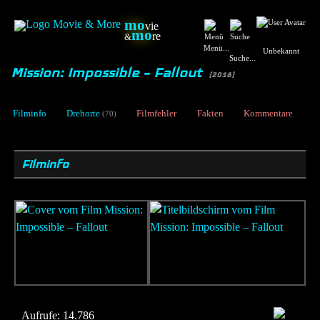
mo
vie
mo
re
&
Menü...
Unbekannt
Suche...
Mission: Impossible – Fallout
[2018]
Filminfo
Drehorte
Filmfehler
Fakten
Kommentare
(70)
Filminfo
Aufrufe:
14.786