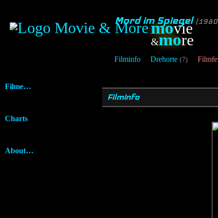
Mord im Spiegel
[1980
mo
vie
mo
re
&
Filminfo
Drehorte
Filmfe
(7)
Filme…
Filminfo
Charts
About…