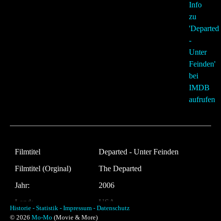
Filmtitel
Departed - Unter Feinden
Filmtitel (Orginal)
The Departed
Jahr:
2006
Land:
USA
Historie -
Statistik -
Impressum -
Datenschutz
© 2026
Mo-Mo
(Movie & More)
Laufzeit:
151 Minuten