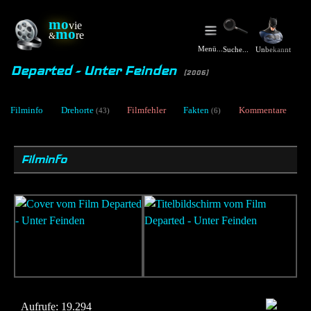
mo
vie
mo
re
&
Menü...
Unbekannt
Suche...
Departed - Unter Feinden
[2006]
Filminfo
Drehorte
Filmfehler
Fakten
Kommentare
(43)
(6)
Filminfo
Aufrufe:
19.294